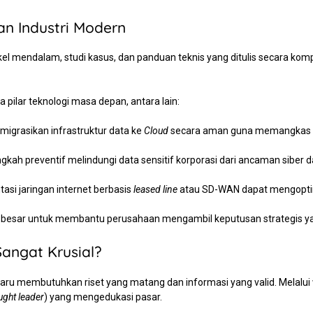
n Industri Modern
rtikel mendalam, studi kasus, dan panduan teknis yang ditulis secara
 pilar teknologi masa depan, antara lain:
migrasikan infrastruktur data ke
Cloud
secara aman guna memangkas b
kah preventif melindungi data sensitif korporasi dari ancaman siber 
si jaringan internet berbasis
leased line
atau SD-WAN dapat mengoptima
besar untuk membantu perusahaan mengambil keputusan strategis yan
angat Krusial?
ru membutuhkan riset yang matang dan informasi yang valid. Melalui wa
ught leader
) yang mengedukasi pasar.