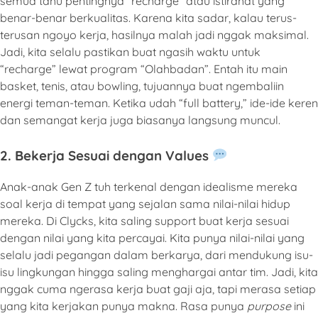
semua tahu pentingnya “recharge” atau istirahat yang
benar-benar berkualitas. Karena kita sadar, kalau terus-
terusan ngoyo kerja, hasilnya malah jadi nggak maksimal.
Jadi, kita selalu pastikan buat ngasih waktu untuk
“recharge” lewat program “Olahbadan”. Entah itu main
basket, tenis, atau bowling, tujuannya buat ngembaliin
energi teman-teman. Ketika udah “full battery,” ide-ide keren
dan semangat kerja juga biasanya langsung muncul.
2. Bekerja Sesuai dengan Values
Anak-anak Gen Z tuh terkenal dengan idealisme mereka
soal kerja di tempat yang sejalan sama nilai-nilai hidup
mereka. Di Clycks, kita saling support buat kerja sesuai
dengan nilai yang kita percayai. Kita punya nilai-nilai yang
selalu jadi pegangan dalam berkarya, dari mendukung isu-
isu lingkungan hingga saling menghargai antar tim. Jadi, kita
nggak cuma ngerasa kerja buat gaji aja, tapi merasa setiap
yang kita kerjakan punya makna. Rasa punya
purpose
ini