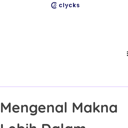
Su
Abo
Cont
Mengenal Makna